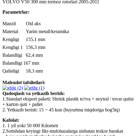
VOLVO V50 300 mm tormoz rotorlari 2005-2011
Parametrlar:
Manzil
Old aks
Material
Yarim metall/keramika
Kengligi
155,1 mm
Kengligi 1
156,3 mm
Balandligi
62,4 mm
Balandligi 1
67 mm
Qalinligi
18,3 mm
Mahsulot tafsilotlari:
Qadoqlash va yetkazib berish:
1.Standart eksport paketi: Shrink plastik to'rva + neytral / tovar qutisi
+ karton quti + pallet
2. Yetkazib berish: 15 ~ 45 kun (buyurtma miqdoriga bog'liq)
Kafolat:
1. 1 yil yoki 50 000 Kilometr
2.Sotishdan keyingi fikr-mulohazalarga nisbatan tezkor harakat