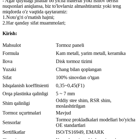
- Agar quyidagi jihatlar bo'yicha material yoki ishlov berish
nuqsonlari aniqlansa, biz to'lovlarsiz almashtiramiz yoki teng
miqdorda o'z vaqtida qaytaramiz:
1.Noto'g'ri o'rnatish hajmi;
2.Har qanday sifat muammolari;
Kirish:
Mahsulot
Tormoz paneli
Formula
Kam metall, yarim metall, keramika
Ilova
Disk tormoz tizimi
Yuzaki
Chang bilan qoplangan
Sifat
100% sinovdan o'tgan
Ishqalanish koeffitsienti
0,35~0,45(F1)
Orqa plastinka qalinligi
5 ~ 7 mm
Oddiy stee shim, RSR shim,
Shim qalinligi
moslashtirilgan
Tormoz uçurtmalari
Mavjud
Tormoz prokladkalari modellari bo'yicha
Sensorlar
OE standartlari
Sertifikatlar
ISO/TS16949, EMARK