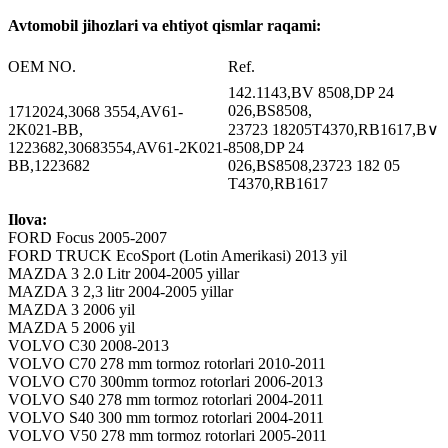
Avtomobil jihozlari va ehtiyot qismlar raqami:
OEM NO.
Ref.
142.1143,BV 8508,DP 24
026,BS8508,
1712024,3068 3554,AV61-
2K021-BB,
23723 18205T4370,RB1617,B∨
1223682,30683554,AV61-2K021-
8508,DP 24
BB,1223682
026,BS8508,23723 182 05
T4370,RB1617
Ilova:
FORD Focus 2005-2007
FORD TRUCK EcoSport (Lotin Amerikasi) 2013 yil
MAZDA 3 2.0 Litr 2004-2005 yillar
MAZDA 3 2,3 litr 2004-2005 yillar
MAZDA 3 2006 yil
MAZDA 5 2006 yil
VOLVO C30 2008-2013
VOLVO C70 278 mm tormoz rotorlari 2010-2011
VOLVO C70 300mm tormoz rotorlari 2006-2013
VOLVO S40 278 mm tormoz rotorlari 2004-2011
VOLVO S40 300 mm tormoz rotorlari 2004-2011
VOLVO V50 278 mm tormoz rotorlari 2005-2011