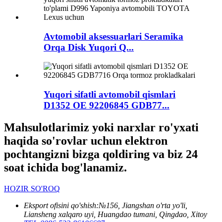
Avtomobil aksessuarlari Seramika
Orqa Disk Yuqori Q...
Yuqori sifatli avtomobil qismlari
D1352 OE 92206845 GDB77...
Mahsulotlarimiz yoki narxlar ro'yxati
haqida so'rovlar uchun elektron
pochtangizni bizga qoldiring va biz 24
soat ichida bog'lanamiz.
HOZIR SO'ROQ
Eksport ofisini qo'shish:
№156, Jiangshan o'rta yo'li,
Liansheng xalqaro uyi, Huangdao tumani, Qingdao, Xitoy