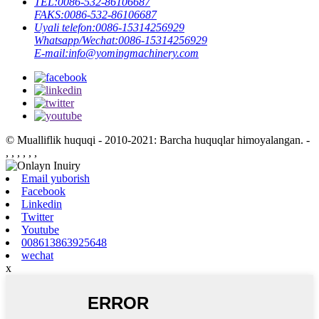
TEL:
0086-532-86106687
FAKS:
0086-532-86106687
Uyali telefon:
0086-15314256929
Whatsapp/Wechat:
0086-15314256929
E-mail:
info@yomingmachinery.com
© Mualliflik huquqi - 2010-2021: Barcha huquqlar himoyalangan.
-
, , , , , ,
Email yuborish
Facebook
Linkedin
Twitter
Youtube
008613863925648
wechat
x