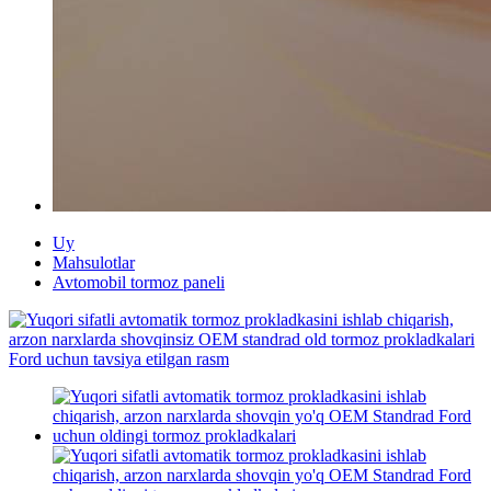
Uy
Mahsulotlar
Avtomobil tormoz paneli