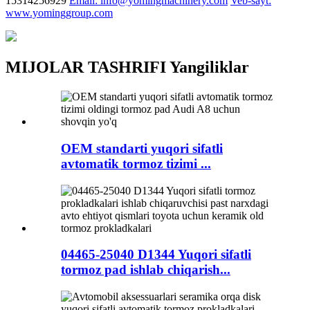
15314256929
Email: info@yomingmachinery.com
Veb-sayt:
www.yominggroup.com
MIJOLAR TASHRIFI Yangiliklar
OEM standarti yuqori sifatli
avtomatik tormoz tizimi ...
04465-25040 D1344 Yuqori sifatli
tormoz pad ishlab chiqarish...