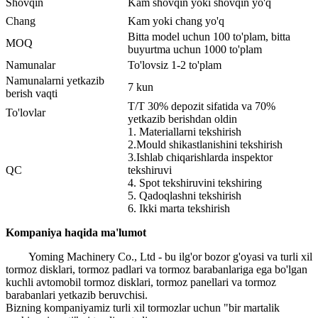
Shovqin
Kam shovqin yoki shovqin yo'q
Chang
Kam yoki chang yo'q
Bitta model uchun 100 to'plam, bitta
MOQ
buyurtma uchun 1000 to'plam
Namunalar
To'lovsiz 1-2 to'plam
Namunalarni yetkazib
7 kun
berish vaqti
T/T 30% depozit sifatida va 70%
To'lovlar
yetkazib berishdan oldin
1. Materiallarni tekshirish
2.Mould shikastlanishini tekshirish
3.Ishlab chiqarishlarda inspektor
QC
tekshiruvi
4. Spot tekshiruvini tekshiring
5. Qadoqlashni tekshirish
6. Ikki marta tekshirish
Kompaniya haqida ma'lumot
Yoming Machinery Co., Ltd - bu ilg'or bozor g'oyasi va turli xil
tormoz disklari, tormoz padlari va tormoz barabanlariga ega bo'lgan
kuchli avtomobil tormoz disklari, tormoz panellari va tormoz
barabanlari yetkazib beruvchisi.
Bizning kompaniyamiz turli xil tormozlar uchun "bir martalik