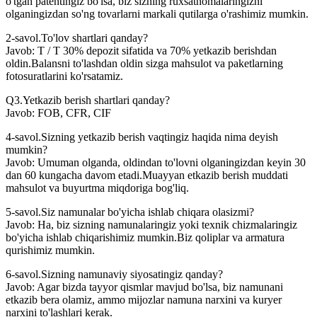
o'tgan patentingiz bo'lsa, biz sizning ruxsatnomalaringizni
olganingizdan so'ng tovarlarni markali qutilarga o'rashimiz mumkin.
2-savol.To'lov shartlari qanday?
Javob: T / T 30% depozit sifatida va 70% yetkazib berishdan
oldin.Balansni to'lashdan oldin sizga mahsulot va paketlarning
fotosuratlarini ko'rsatamiz.
Q3.Yetkazib berish shartlari qanday?
Javob: FOB, CFR, CIF
4-savol.Sizning yetkazib berish vaqtingiz haqida nima deyish
mumkin?
Javob: Umuman olganda, oldindan to'lovni olganingizdan keyin 30
dan 60 kungacha davom etadi.Muayyan etkazib berish muddati
mahsulot va buyurtma miqdoriga bog'liq.
5-savol.Siz namunalar bo'yicha ishlab chiqara olasizmi?
Javob: Ha, biz sizning namunalaringiz yoki texnik chizmalaringiz
bo'yicha ishlab chiqarishimiz mumkin.Biz qoliplar va armatura
qurishimiz mumkin.
6-savol.Sizning namunaviy siyosatingiz qanday?
Javob: Agar bizda tayyor qismlar mavjud bo'lsa, biz namunani
etkazib bera olamiz, ammo mijozlar namuna narxini va kuryer
narxini to'lashlari kerak.