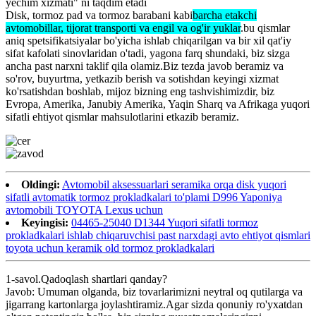
yechim xizmati" ni taqdim etadi
Disk, tormoz pad va tormoz barabani kabi
barcha etakchi
avtomobillar, tijorat transporti va engil va og'ir yuklar
.bu qismlar
aniq spetsifikatsiyalar bo'yicha ishlab chiqarilgan va bir xil qat'iy
sifat kafolati sinovlaridan o'tadi, yagona farq shundaki, biz sizga
ancha past narxni taklif qila olamiz.Biz tezda javob beramiz va
so'rov, buyurtma, yetkazib berish va sotishdan keyingi xizmat
ko'rsatishdan boshlab, mijoz bizning eng tashvishimizdir, biz
Evropa, Amerika, Janubiy Amerika, Yaqin Sharq va Afrikaga yuqori
sifatli ehtiyot qismlar mahsulotlarini etkazib beramiz.
Oldingi:
Avtomobil aksessuarlari seramika orqa disk yuqori
sifatli avtomatik tormoz prokladkalari to'plami D996 Yaponiya
avtomobili TOYOTA Lexus uchun
Keyingisi:
04465-25040 D1344 Yuqori sifatli tormoz
prokladkalari ishlab chiqaruvchisi past narxdagi avto ehtiyot qismlari
toyota uchun keramik old tormoz prokladkalari
1-savol.Qadoqlash shartlari qanday?
Javob: Umuman olganda, biz tovarlarimizni neytral oq qutilarga va
jigarrang kartonlarga joylashtiramiz.Agar sizda qonuniy ro'yxatdan