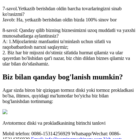
7-savol.Yetkazib berishdan oldin barcha tovarlaringizni sinab
ko'rasizmi?
Javob: Ha, yetkazib berishdan oldin bizda 100% sinov bor
8-savol: Qanday qilib bizning biznesimizni uzoq muddatli va yaxshi
munosabatlarga aylantirasiz?
A: 1.Mijozlarimiz manfaatini ta'minlash uchun sifatli va
raqobatbardosh narxni saqlaymiz;
2. Biz har bir mijozni do'stimiz sifatida hurmat qilamiz va ular
qayerdan bo'lishidan qat'i nazar, biz chin dildan biznes qilamiz va
ular bilan do'stlashamiz.
Biz bilan qanday bog'lanish mumkin?
Agar sizda biron bir qiziqqan tormoz diski yoki tormoz prokladkasi
bo'lsa, iltimos, quyidagi ma'lumotlar bo'yicha biz bilan
bog'lanishdan tortinmang:
Avtotormoz diski va prokladkasining birinchi tanlovi
Mobil telefon: 0086-15314256929
Whatsapp/Wechat: 0086-