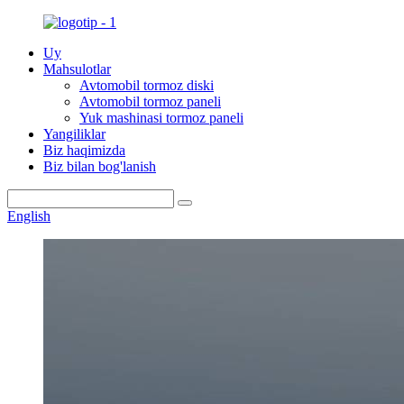
Uy
Mahsulotlar
Avtomobil tormoz diski
Avtomobil tormoz paneli
Yuk mashinasi tormoz paneli
Yangiliklar
Biz haqimizda
Biz bilan bog'lanish
English